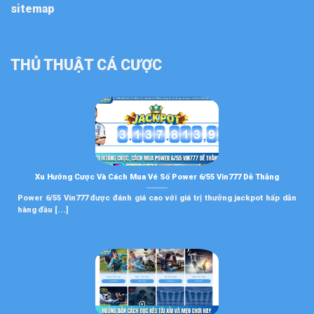
sitemap
THỦ THUẬT CÁ CƯỢC
Xu Hướng Cược Và Cách Mua Vé Số Power 6/55 Vin777 Dễ Thắng
Power 6/55 Vin777 được đánh giá cao với giá trị thưởng jackpot hấp dẫn
hàng đầu [...]