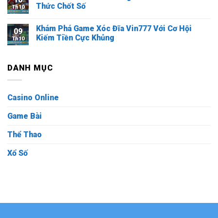
Thức Chốt Số
Th10
Khám Phá Game Xóc Đĩa Vin777 Với Cơ Hội
09
Kiếm Tiền Cực Khủng
Th10
DANH MỤC
Casino Online
Game Bài
Thể Thao
Xổ Số