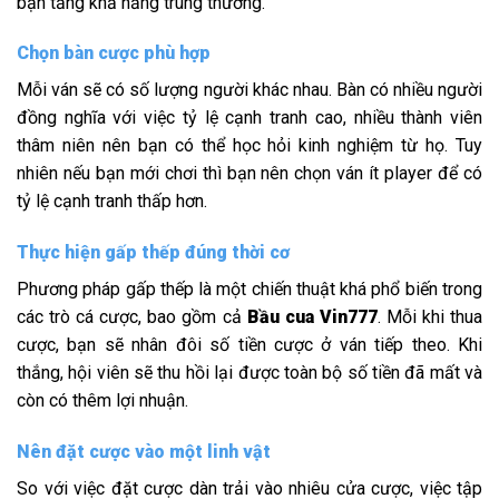
bạn tăng khả năng trúng thưởng.
Chọn bàn cược phù hợp
Mỗi ván sẽ có số lượng người khác nhau. Bàn có nhiều người
đồng nghĩa với việc tỷ lệ cạnh tranh cao, nhiều thành viên
thâm niên nên bạn có thể học hỏi kinh nghiệm từ họ. Tuy
nhiên nếu bạn mới chơi thì bạn nên chọn ván ít player để có
tỷ lệ cạnh tranh thấp hơn.
Thực hiện gấp thếp đúng thời cơ
Phương pháp gấp thếp là một chiến thuật khá phổ biến trong
các trò cá cược, bao gồm cả
Bầu cua Vin777
. Mỗi khi thua
cược, bạn sẽ nhân đôi số tiền cược ở ván tiếp theo. Khi
thắng, hội viên sẽ thu hồi lại được toàn bộ số tiền đã mất và
còn có thêm lợi nhuận.
Nên đặt cược vào một linh vật
So với việc đặt cược dàn trải vào nhiêu cửa cược, việc tập