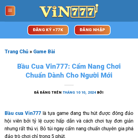
Chuyển
đến
nội
dung
ĐĂNG KÝ +77K
ĐĂNG NHẬP
Trang Chủ
»
Game Bài
Bầu Cua Vin777: Cẩm Nang Chơi
Chuẩn Dành Cho Người Mới
ĐÃ ĐĂNG TRÊN
THÁNG 10 10, 2024
BỞI
Bầu cua Vin777
là tựa game đang thu hút được đông đảo
hội viên bởi tỷ lệ cược hấp dẫn và cách chơi tuy đơn giản
nhưng rất thú vị. Bỏ túi ngay cẩm nang chuẩn chuyên gia phá
đảo trò chơi chỉ trong 5 phút.