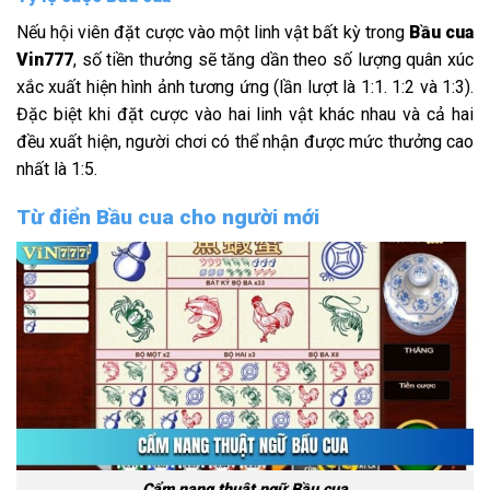
Nếu hội viên đặt cược vào một linh vật bất kỳ trong
Bầu cua
Vin777
, số tiền thưởng sẽ tăng dần theo số lượng quân xúc
xắc xuất hiện hình ảnh tương ứng (lần lượt là 1:1. 1:2 và 1:3).
Đặc biệt khi đặt cược vào hai linh vật khác nhau và cả hai
đều xuất hiện, người chơi có thể nhận được mức thưởng cao
nhất là 1:5.
Từ điển Bầu cua cho người mới
Cẩm nang thuật ngữ Bầu cua