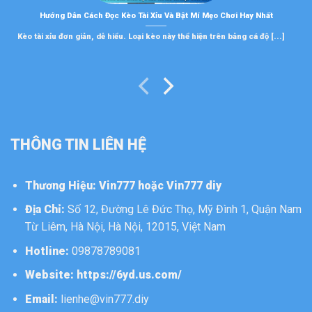
Hướng Dẫn Cách Đọc Kèo Tài Xỉu Và Bật Mí Mẹo Chơi Hay Nhất
Kèo tài xỉu đơn giản, dễ hiểu. Loại kèo này thể hiện trên bảng cá độ [...]
THÔNG TIN LIÊN HỆ
Thương Hiệu: Vin777 hoặc
Vin777 diy
Địa Chỉ:
Số 12, Đường Lê Đức Thọ, Mỹ Đình 1, Quận Nam
Từ Liêm, Hà Nội, Hà Nội, 12015, Việt Nam
Hotline:
09878789081
Website:
https://6yd.us.com/
Email:
lienhe@vin777.diy