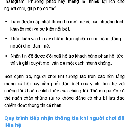
Instagram. Phương pháp này mang lại nhiều lợi ích cho
người chơi, giúp họ có thể:
Luôn được cập nhật thông tin mới mẻ về các chương trình
khuyến mãi và sự kiện nổi bật.
Thảo luận và chia sẻ những trải nghiệm cùng cộng đồng
người chơi đam mê.
Nhắn tin để được đội ngũ hỗ trợ khách hàng phản hồi tức
thì và giải quyết mọi vấn đề một cách nhanh chóng..
Bên cạnh đó, người chơi khi tương tác trên các nền tảng
mạng xã hội này cần phải đặc biệt chú ý chỉ liên hệ với
những tài khoản chính thức của chúng tôi. Thông qua đó có
thể ngăn chặn những rủi ro không đáng có như bị lừa đảo
chiếm đoạt thông tin cá nhân.
Quy trình tiếp nhận thông tin khi người chơi đã
liên hệ