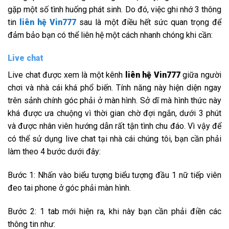
gặp một số tình huống phát sinh. Do đó, việc ghi nhớ 3 thông
tin
liên hệ Vin777
sau là một điều hết sức quan trọng để
đảm bảo bạn có thể liên hệ một cách nhanh chóng khi cần:
Live chat
Live chat được xem là một kênh
liên hệ Vin777
giữa người
chơi và nhà cái khá phổ biến. Tính năng này hiện diện ngay
trên sảnh chính góc phải ở màn hình. Sở dĩ mà hình thức này
khá được ưa chuộng vì thời gian chờ đợi ngắn, dưới 3 phút
và được nhân viên hướng dẫn rất tận tình chu đáo. Vì vậy để
có thể sử dụng live chat tại nhà cái chúng tôi, bạn cần phải
làm theo 4 bước dưới đây:
Bước 1: Nhấn vào biểu tượng biểu tượng đầu 1 nữ tiếp viên
đeo tai phone ở góc phải màn hình.
Bước 2: 1 tab mới hiện ra, khi này bạn cần phải điền các
thông tin như: