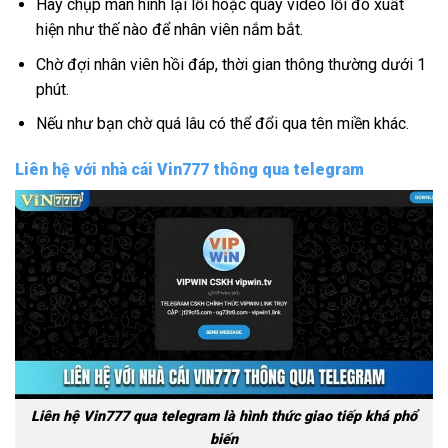
Hãy chụp màn hình lại lỗi hoặc quay video lỗi đó xuất
hiện như thế nào để nhân viên nắm bắt.
Chờ đợi nhân viên hồi đáp, thời gian thông thường dưới 1
phút.
Nếu như bạn chờ quá lâu có thể đổi qua tên miền khác.
Liên hệ với nhà cái Vin777 thông qua telegram
Liên hệ Vin777 qua telegram là hình thức giao tiếp khá phổ
biến