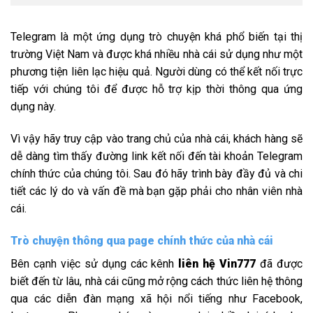
Telegram là một ứng dụng trò chuyện khá phổ biến tại thị
trường Việt Nam và được khá nhiều nhà cái sử dụng như một
phương tiện liên lạc hiệu quả. Người dùng có thể kết nối trực
tiếp với chúng tôi để được hỗ trợ kịp thời thông qua ứng
dụng này.
Vì vậy hãy truy cập vào trang chủ của nhà cái, khách hàng sẽ
dễ dàng tìm thấy đường link kết nối đến tài khoản Telegram
chính thức của chúng tôi. Sau đó hãy trình bày đầy đủ và chi
tiết các lý do và vấn đề mà bạn gặp phải cho nhân viên nhà
cái.
Trò chuyện thông qua page chính thức của nhà cái
Bên cạnh việc sử dụng các kênh
liên hệ Vin777
đã được
biết đến từ lâu, nhà cái cũng mở rộng cách thức liên hệ thông
qua các diễn đàn mạng xã hội nổi tiếng như Facebook,