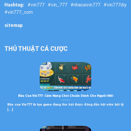
Hashtag:
#vin777 #vin_777 #nhacaivin777 #vin777diy
#vin777_com
sitemap
THỦ THUẬT CÁ CƯỢC
Bầu Cua Vin777: Cẩm Nang Chơi Chuẩn Dành Cho Người Mới
Bầu cua Vin777 là tựa game đang thu hút được đông đảo hội viên bởi tỷ
[...]