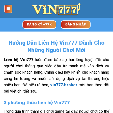
Chuyển
đến
nội
dung
ĐĂNG KÝ +77K
ĐĂNG NHẬP
Hướng Dẫn Liên Hệ Vin777 Dành Cho
Những Người Chơi Mới
Liên hệ Vin777
luôn đảm bảo sự hài lòng tuyệt đối cho
người chơi thông qua việc đầu tư mạnh mẽ vào dịch vụ
chăm sóc khách hàng. Chính điều này khiến cho khách hàng
càng tin tưởng và muốn sử dụng dịch vụ tại thương hiệu
nhiều hơn. Để hiểu rõ hơn,
vin777.broker
mời bạn theo dõi
bài viết chi tiết sau.
3 phương thức liên hệ Vin777
Trong quá trình tham gia chơi game tại đây, người chơi có thể