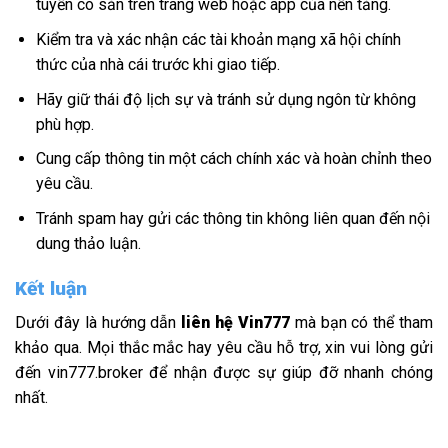
tuyến có sẵn trên trang web hoặc app của nền tảng.
Kiểm tra và xác nhận các tài khoản mạng xã hội chính
thức của nhà cái trước khi giao tiếp.
Hãy giữ thái độ lịch sự và tránh sử dụng ngôn từ không
phù hợp.
Cung cấp thông tin một cách chính xác và hoàn chỉnh theo
yêu cầu.
Tránh spam hay gửi các thông tin không liên quan đến nội
dung thảo luận.
Kết luận
Dưới đây là hướng dẫn
liên hệ Vin777
mà bạn có thể tham
khảo qua. Mọi thắc mắc hay yêu cầu hỗ trợ, xin vui lòng gửi
đến vin777.broker để nhận được sự giúp đỡ nhanh chóng
nhất.