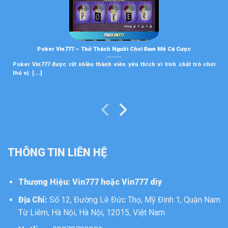
Poker Vin777 – Thử Thách Người Chơi Đam Mê Cá Cược
Poker Vin777 được rất nhiều thành viên yêu thích vì tính chất trò chơi
thú vị. [...]
THÔNG TIN LIÊN HỆ
Thương Hiệu: Vin777 hoặc
Vin777 diy
Địa Chỉ:
Số 12, Đường Lê Đức Thọ, Mỹ Đình 1, Quận Nam
Từ Liêm, Hà Nội, Hà Nội, 12015, Việt Nam