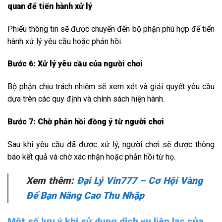
quan để tiến hành xử lý
Phiếu thông tin sẽ được chuyển đến bộ phận phù hợp để tiến
hành xử lý yêu cầu hoặc phản hồi.
Bước 6: Xử lý yêu cầu của người chơi
Bộ phận chịu trách nhiệm sẽ xem xét và giải quyết yêu cầu
dựa trên các quy định và chính sách hiện hành.
Bước 7: Chờ phản hồi đồng ý từ người chơi
Sau khi yêu cầu đã được xử lý, người chơi sẽ được thông
báo kết quả và chờ xác nhận hoặc phản hồi từ họ.
Xem thêm:
Đại Lý Vin777 – Cơ Hội Vàng
Để Bạn Nâng Cao Thu Nhập
Một số lưu ý khi sử dụng dịch vụ liên lạc của